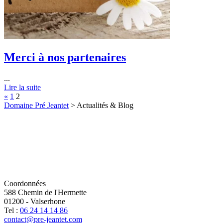
Merci à nos partenaires
...
Lire la suite
«
1
2
Domaine Pré Jeantet
>
Actualités & Blog
Coordonnées
588 Chemin de l'Hermette
01200
-
Valserhone
Tel :
06 24 14 14 86
contact@pre-jeantet.com