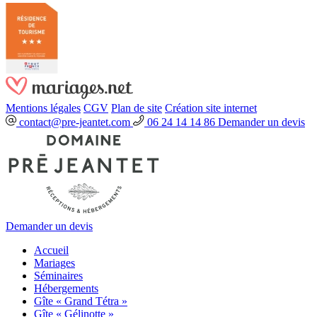
Mentions légales
CGV
Plan de site
Création site internet
contact@pre-jeantet.com
06 24 14 14 86
Demander un devis
Demander un devis
Accueil
Mariages
Séminaires
Hébergements
Gîte « Grand Tétra »
Gîte « Gélinotte »