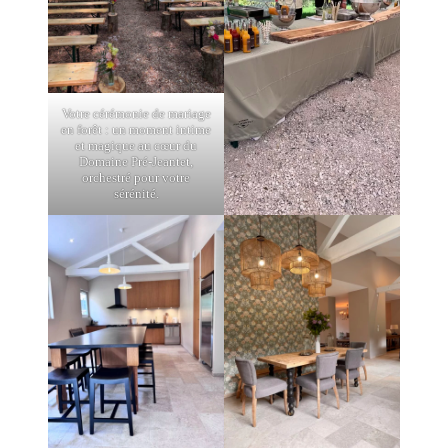
Votre cérémonie de mariage
en forêt : un moment intime
et magique au cœur du
Domaine Pré-Jeantet,
orchestré pour votre
sérénité.